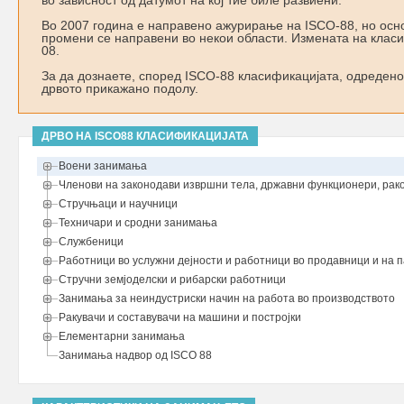
во зависност од датумот на кој тие биле развиени.
Во 2007 година е направено ажурирање на ISCO-88, но осно
промени се направени во некои области. Измената на класи
08.
За да дознаете, според ISCO-88 класификацијата, одредено
дрвото прикажано подолу.
ДРВО НА ISCO88 КЛАСИФИКАЦИЈАТА
Воени занимања
Членови на законодави извршни тела, државни функционери, рак
Стручњаци и научници
Техничари и сродни занимања
Службеници
Работници во услужни дејности и работници во продавници и на 
Стручни земјоделски и рибарски работници
Занимања за неиндустриски начин на работа во производството
Ракувачи и составувачи на машини и постројки
Елементарни занимања
Занимања надвор од ISCO 88