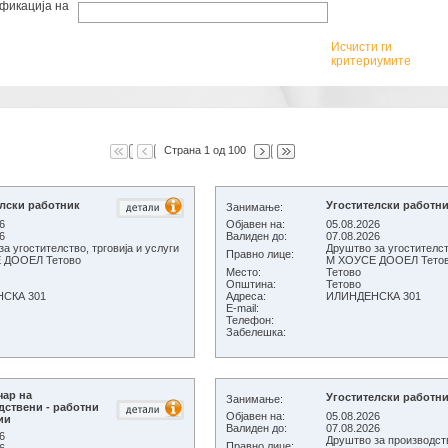
фикација на
Исчисти ги
критериумите
Страна 1 од 100
елски работник
Угостителски работн
Занимање:
6
Објавен на:
05.08.2026
6
Валиден до:
07.08.2026
а угостителство, трговија и услуги
Друштво за угостителств
Правно лице:
М ХОУСЕ ДООЕЛ Тетово
М ХОУСЕ ДООЕЛ Тет
Место:
Тетово
Општина:
Тетово
СКА 301
Адреса:
ИЛИНДЕНСКА 301
E-mail:
Телефон:
Забелешка:
чар на
Угостителски работн
Занимање:
дствени - работни
Објавен на:
05.08.2026
ии
Валиден до:
07.08.2026
6
Друштво за производств
Правно лице: