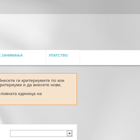
Е ЗАНИМАЊА
УПАТСТВО
Внесете ги критериумите по кои
критериуми и да внесете нови,
деловнaта единица на