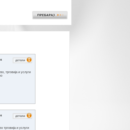
ик
о, трговија и услуги
ово
ик
о трговија и услуги