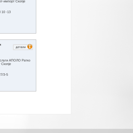
-импорт Скопје
10 -13
и
 услуги АПОЛО Ратко
 Скопје
7/3-5