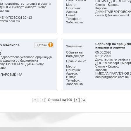
6
ЕКСИМА ДООЕЛ експорт
а производство трговија и услуги
Место:
Скопје - Карпош
ООЕЛ експорт-импорт Скопје
Општина:
Карпош
 Карпош
Адреса:
ДИМИТРИЕ ЧУПОВСКИ 
E-mail:
contact@exima.com.mk
Е ЧУПОВСКИ 10 -13
Телефон:
exima.com.mk
Забелешка:
Сервисер на прецизн
по медицина
Занимање:
направи и опрема
6
Објавен на:
05.08.2026
6
Валиден до:
07.08.2026
 здравствена установа-ординација
Друштво за трговија и
 медицина со биохемиска
Правно лице:
ДООЕЛ експорт-импорт
рија БИОХЕМ МЕДИКА Скопје
Место:
Скопје - Карпош
Чаир
Општина:
Карпош
Адреса:
НИКОЛА ПАРАПУНОВ 2
 ПАРОВИЌ 44А
E-mail:
contact@apollo.com.mk
Телефон:
Забелешка:
Страна 1 од 100