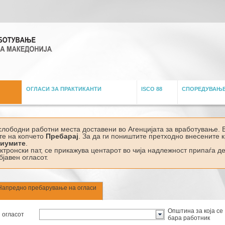
ОГЛАСИ ЗА ПРАКТИКАНТИ
ISCO 88
СПОРЕДУВАЊ
слободни работни места доставени во Агенцијата за вработување. 
те на копчето
Пребарај
. За да ги поништите претходно внесените 
риумите
.
ектронски пат, се прикажува центарот во чија надлежност припаѓа 
бјавен огласот.
Напредно пребарување на огласи
Општина за која се
 огласот
бара работник