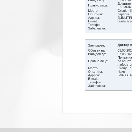
Валиден до:
07.08.202
Друштво з
Правно лице:
ЕКСИМА Д
Место:
Скопје -
Општина:
Карпош
Адреса:
ДИМИТРИ
E-mail:
contact@
Телефон:
Забелешка:
Доктор 
Занимање:
Објавен на:
05.08.202
Валиден до:
07.08.202
Приватна
Правно лице:
по општа
лаборато
Место:
Скопје - 
Општина:
Чаир
Адреса:
БЛАГОЈА
E-mail:
Телефон:
Забелешка: