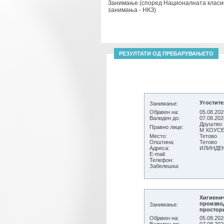
Занимање (според Националната класи
занимања - НКЗ)
РЕЗУЛТАТИ ОД ПРЕБАРУВАЊЕТО
Угостит
Занимање:
Објавен на:
05.08.202
Валиден до:
07.08.202
Друштво з
Правно лице:
Место:
Тетово
Општина:
Тетово
Адреса:
ИЛИНДЕН
E-mail:
Телефон:
Забелешка:
Хигиени
произво
Занимање:
простор
Објавен на:
05.08.202